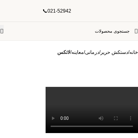
021-52942📞
خانه
دستکش حریر
درمانی
معاینه
لاتکس
بزرگنمایی تصویر