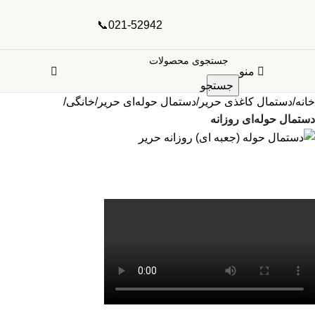
021-52942📞
منو
جستجو
خانه
دستمال کاغذی حریر
دستمال حوله‌ای حریر
خانگی
دستمال حوله‌ای روزانه
بزرگنمایی تصویر