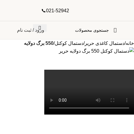
021-52942📞
ورود / ثبت نام
خانه
دستمال کاغذی حریر
دستمال کوکتل
550 برگ دولایه
بزرگنمایی تصویر