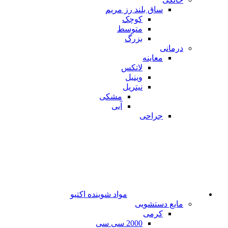
ساق بلند رز مریم
کوچک
متوسط
بزرگ
درمانی
معاینه
لاتکس
وینیل
نیتریل
مشکی
آبی
جراحی
مواد شوینده اکتیو
مایع دستشویی
کرمی
2000 سی سی