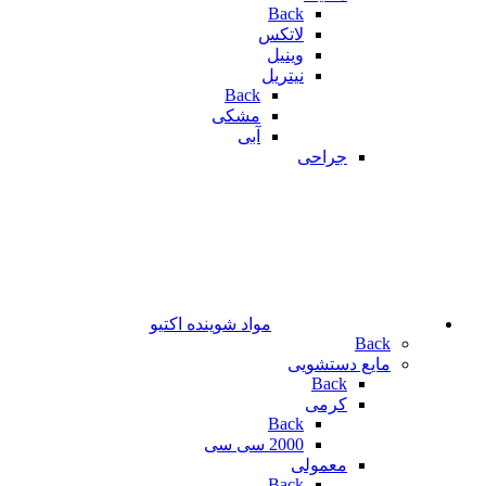
Back
لاتکس
وینیل
نیتریل
Back
مشکی
آبی
جراحی
مواد شوینده اکتیو
Back
مایع دستشویی
Back
کرمی
Back
2000 سی سی
معمولی
Back