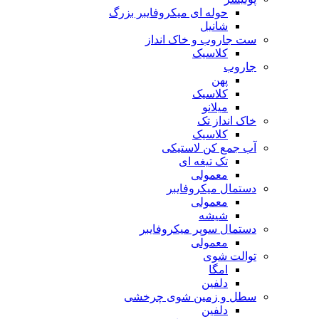
حوله ای میکروفایبر بزرگ
شانیل
ست جاروب و خاک انداز
کلاسیک
جاروب
پهن
کلاسیک
میلانو
خاک انداز تک
کلاسیک
آب جمع کن لاستیکی
تک تیغه ای
معمولی
دستمال میکروفایبر
معمولی
شیشه
دستمال سوپر میکروفایبر
معمولی
توالت شوی
امگا
دلفین
سطل و زمین شوی چرخشی
دلفین