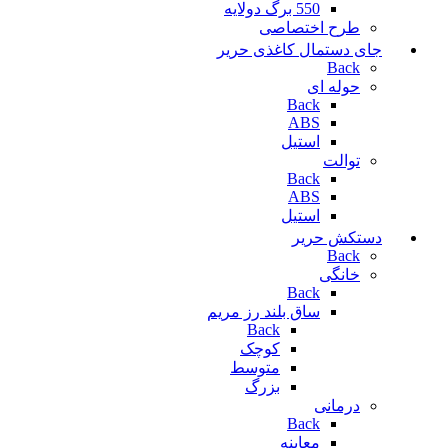
550 برگ دولایه
طرح اختصاصی
جای دستمال کاغذی حریر
Back
حوله ای
Back
ABS
استیل
توالت
Back
ABS
استیل
دستکش حریر
Back
خانگی
Back
ساق بلند رز مریم
Back
کوچک
متوسط
بزرگ
درمانی
Back
معاینه