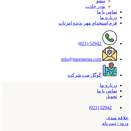
تیشو
پودر جاذب
تماس با ما
درباره ما
فرم استخدام مهر پدیده امرتات
52942 (021)
info@mpemertat.com
گوگل مپ شرکت
درباره ما
تماس با ما
تحویل
52942 (021)
علاقه مندی
ورود / ثبت نام