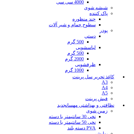
4000 سی سی
شیشه شوی
پاک کننده
چند منظوره
سطوح حمام و شیر آلات
پودر
دستی
500 گرم
لباسشویی
500 گرم
2000 گرم
ظرفشویی
1000 گرم
کاغذ تحریر سل پرینت
A3
A4
A5
فیش پرینت
نظافتی و بهداشتی مهسان
جدید
زمین شوی
نخی 30 سانتیمتر با دسته
نخی 50 سانتیمتر با دسته
PVA دسته بلند
پولیشر