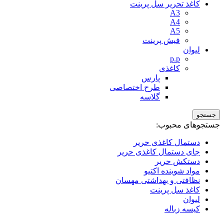
کاغذ تحریر سل پرینت
A3
A4
A5
فیش پرینت
لیوان
p.p
کاغذی
پارس
طرح اختصاصی
گلاسه
جستجو
جستجوهای محبوب:
دستمال کاغذی حریر
جای دستمال کاغذی حریر
دستکش حریر
مواد شوینده اکتیو
نظافتی و بهداشتی مهسان
کاغذ سل پرینت
لیوان
کیسه زباله