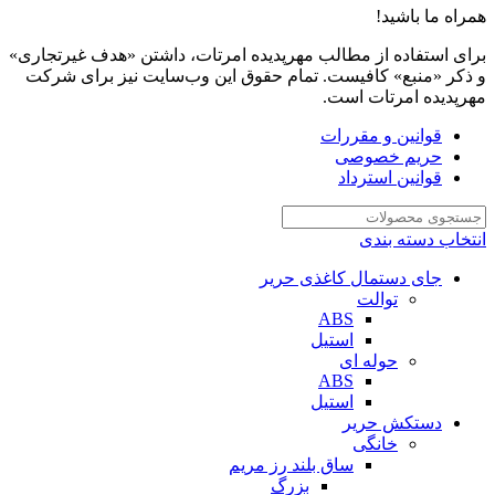
همراه ما باشید!
برای استفاده از مطالب مهرپدیده امرتات، داشتن «هدف غیرتجاری»
و ذکر «منبع» کافیست. تمام حقوق اين وب‌سايت نیز برای شرکت
مهرپدیده امرتات است.
قوانین و مقررات
حریم خصوصی
قوانین استرداد
انتخاب دسته بندی
جای دستمال کاغذی حریر
توالت
ABS
استیل
حوله ای
ABS
استیل
دستکش حریر
خانگی
ساق بلند رز مریم
بزرگ