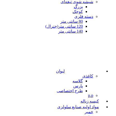
شیشه شوی تیغه‌ای
بزرگ
کوچک
دسته فلزی
80 سانتی متر
120 سانتی متر(جنرال)
140 سانتی متر
لیوان
کاغذی
گلاسه
پارس
طرح اختصاصی
p.p
کیسه زباله
مواد اولیه صنایع سلولزی
خمیر