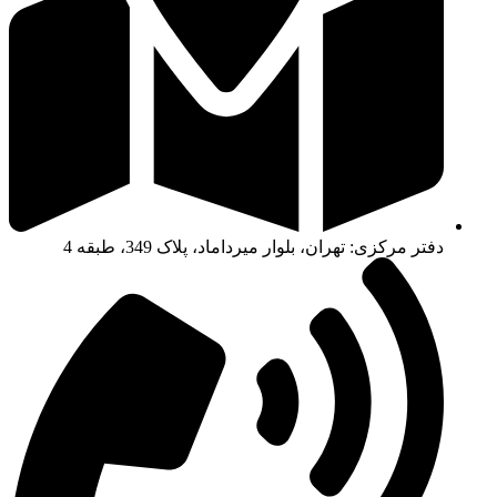
دفتر مرکزی: تهران، بلوار میرداماد، پلاک 349، طبقه 4