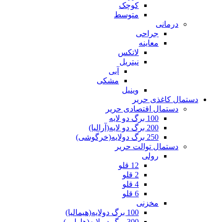
کوچک
متوسط
درمانی
جراحی
معاینه
لاتکس
نیتریل
آبی
مشکی
وینیل
دستمال کاغذی حریر
دستمال اقتصادی حریر
100 برگ دو لایه
200 برگ دو لایه(آرالیا)
250 برگ دولایه(خرگوشی)
دستمال توالت حریر
رولی
12 قلو
2 قلو
4 قلو
6 قلو
مخزنی
100 برگ دولایه(هیمالیا)
300 برگ دو لایه(هاوایی)