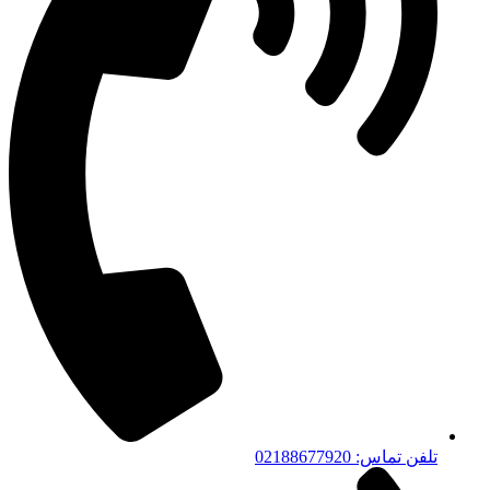
تلفن تماس: 02188677920