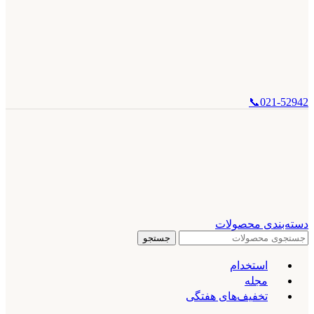
021-52942📞
دسته‌بندی محصولات
جستجو
استخدام
مجله
تخفیف‌های هفتگی