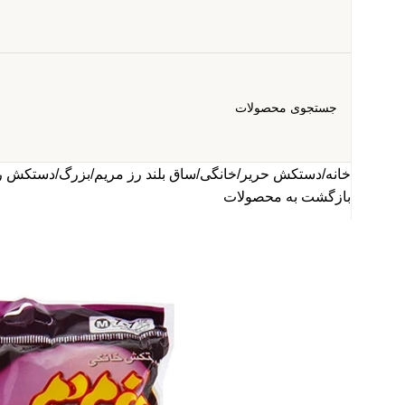
52942 (021)
خانه
دستکش حریر
خانگی
ساق بلند رز مریم
بزرگ
دستکش رزمریم 
info@mpemertat.com
بازگشت به محصولات
گوگل مپ شرکت