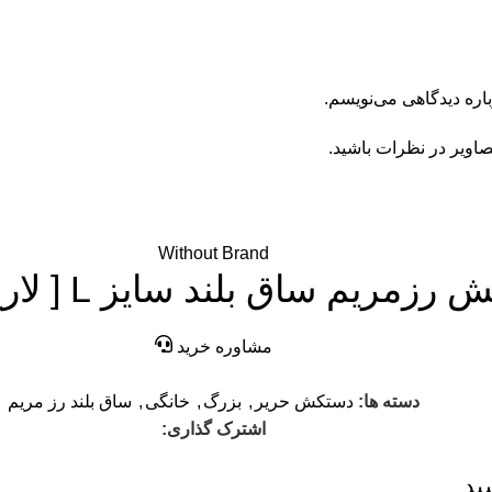
اره دیدگاهی می‌نویسم.
صاویر در نظرات باشید.
Without Brand
مریم ساق بلند سایز L [ لارج ](بزرگ)
مشاوره خرید
دسته ها:
دستکش حریر
,
بزرگ
,
خانگی
,
ساق بلند رز مریم
اشترک گذاری:
د...