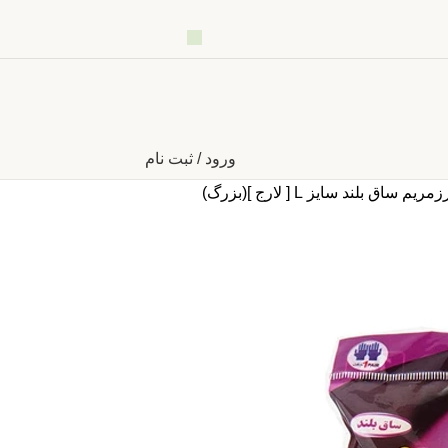
ورود / ثبت نام
ساق بلند سایز L [ لارج ](بزرگ)